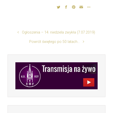
Ogłoszenia – 14. niedziela zwykła (7.07.2019)
Powrót świętego po 50 latach…