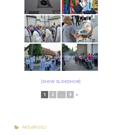
[SHOW SLIDESHOW]
1
2
...
9
►
Aktualności