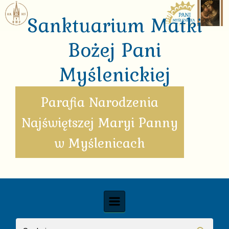
Skip to main content
Sanktuarium Matki
Bożej Pani
Myślenickiej
Parafia Narodzenia
Najświętszej Maryi Panny
w Myślenicach