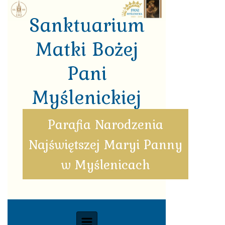
Skip to main content
Sanktuarium
Matki Bożej
Pani
Myślenickiej
Parafia Narodzenia
Najświętszej Maryi Panny
w Myślenicach