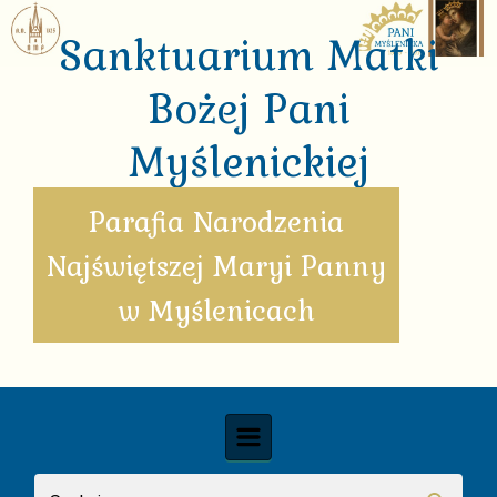
Skip to main content
Sanktuarium Matki
Bożej Pani
Myślenickiej
Parafia Narodzenia
Najświętszej Maryi Panny
w Myślenicach