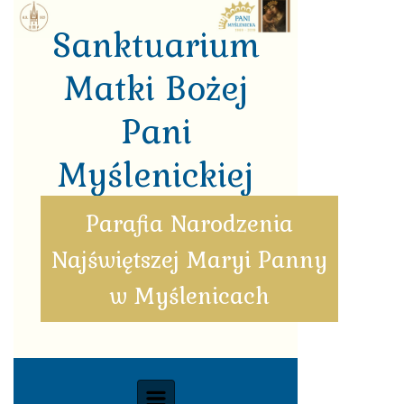
Skip to main content
Sanktuarium
Matki Bożej
Pani
Myślenickiej
Parafia Narodzenia
Najświętszej Maryi Panny
w Myślenicach