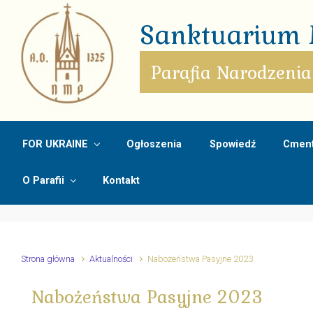
Skip to main content
Sanktuarium M
Parafia Narodzenia
FOR UKRAINE
Ogłoszenia
Spowiedź
Cment
O Parafii
Kontakt
Strona główna
Aktualności
Nabożeństwa Pasyjne 2023
Nabożeństwa Pasyjne 2023