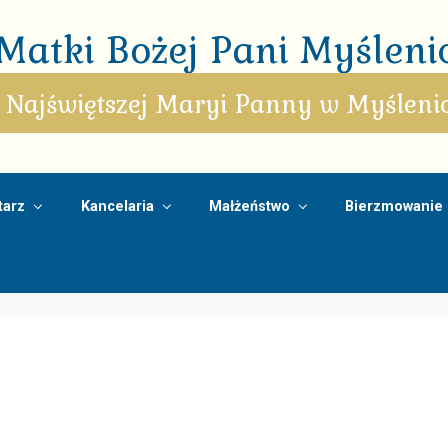
atki Bożej Pani Myślenic
 Najświętszej Maryi Panny w Myśleni
arz
Kancelaria
Małżeństwo
Bierzmowanie