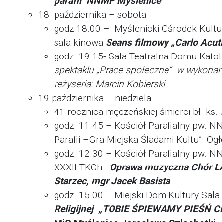
parafii
NNMP Myślenice
18 października – sobota
godz.18.00 – Myślenicki Ośrodek Kultur
sala kinowa
Seans filmowy „Carlo Acuti
godz. 19.15- Sala Teatralna Domu Katoli
spektaklu
„Prace społeczne” w wykona
reżyseria: Marcin Kobierski
19 października – niedziela
41 rocznica męczeńskiej śmierci bł. ks.
godz. 11.45 – Kościół Parafialny pw. 
Parafii –Gra Miejska Śladami Kultu”. Og
godz. 12.30 – Kościół Parafialny pw. 
XXXII TKCh.
Oprawa muzyczna Chór 
Starzec, mgr Jacek Basista
godz. 15.00 – Miejski Dom Kultury Sal
Religijnej
„TOBIE ŚPIEWAMY PIEŚŃ 