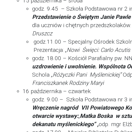
15 października – środa
godz. 9.45 – Szkoła Podstawowa nr 2 i
Przedstawienie o Świętym Janie Pawle I
dla uczniów i chętnych przedszkolaków.
Druszcz
godz.11.00 – Specjalny Ośrodek Szkol
Prezentacja: „
Nowi Święci: Carlo Acutis i
godz. 18.00 – Kościół Parafialny pw.
uzdrowienie
i uwolnienie. Wspólnota
Schola
„Różyczki Pani Myślenickiej”
Od
Franciszkanek Rodziny Maryi
16 października – czwartek
godz. 9.00 – Szkoła Podstawowa nr 3 im
Wręczenie nagród VII Powiatowego Kon
otwarcie wystawy:
„
Matka Boska w sztuc
dekanatu
myślenickiego” ,
odp. mgr Elż