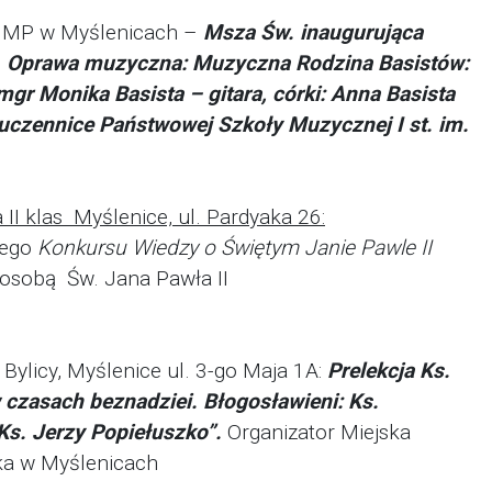
 NNMP w Myślenicach –
Msza Św. inaugurująca
ej. Oprawa muzyczna: Muzyczna Rodzina
Basistów:
mgr Monika Basista – gitara,
córki: Anna Basista
– uczennice Państwowej
Szkoły Muzycznej I st. im.
II klas Myślenice, ul. Pardyaka 26:
nego
Konkursu Wiedzy o Świętym Janie Pawle II
 osobą Św. Jana Pawła II
Bylicy, Myślenice ul. 3-go Maja 1A:
Prelekcja
Ks.
 czasach beznadziei. Błogosławieni:
Ks.
 Ks. Jerzy Popiełuszko”.
Organizator Miejska
zka w Myślenicach