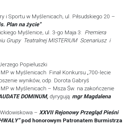
y i Sportu w Myślenicach, ul. Piłsudskiego 20 –
s. Plan na życie”
ckiego Myślenice, ul. 3-go Maja 3:
Premiera
niu Grupy
Teatralnej MISTERIUM
Scenariusz i
 Jerzego Popiełuszki
NNMP w Myślenicach Finał Konkursu „700-lecie
łoszenie wyników, odp. Dorota Gabryś
NNMP w Myślenicach – Msza Św. na zakończenie
LAUDATE DOMINUM,
dyrygują:
mgr Magdalena
a Widowiskowa –
XXVII Rejonowy Przegląd Pieśni
CHWAŁY”
pod honorowym Patronatem
Burmistrza