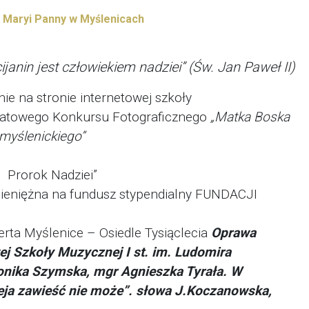
j Maryi Panny w Myślenicach
ijanin jest człowiekiem nadziei” (Św. Jan Paweł II)
ie na stronie internetowej szkoły
iatowego Konkursu Fotograficznego
„Matka Boska
 myślenickiego”
I Prorok Nadziei”
pieniężna na fundusz stypendialny FUNDACJI
erta Myślenice – Osiedle Tysiąclecia
Oprawa
 Szkoły Muzycznej I st.
im. Ludomira
onika Szymska,
mgr Agnieszka Tyrała. W
eja
zawieść nie może”. słowa J.Koczanowska,