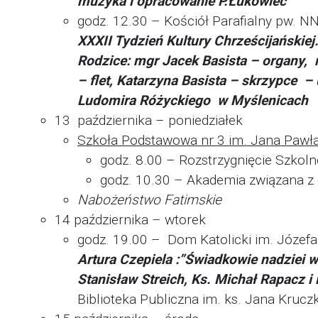
muzyka i opracowanie P.Łukowiec
godz. 12.30 – Kościół Parafialny pw.
XXXII Tydzień Kultury Chrześcijański
Rodzice: mgr Jacek Basista – organy, 
– flet, Katarzyna Basista – skrzypce 
Ludomira Różyckiego w Myślenicach
13 października – poniedziałek
Szkoła Podstawowa nr 3 im. Jana Pawła 
godz. 8.00 – Rozstrzygnięcie Szkol
godz. 10.30 – Akademia związana z
Nabożeństwo Fatimskie
14 października – wtorek
godz. 19.00 – Dom Katolicki im. Józefa 
Artura Czepiela :”Świadkowie nadziei w
Stanisław Streich, Ks. Michał Rapacz i
Biblioteka Publiczna im. ks. Jana Kruc