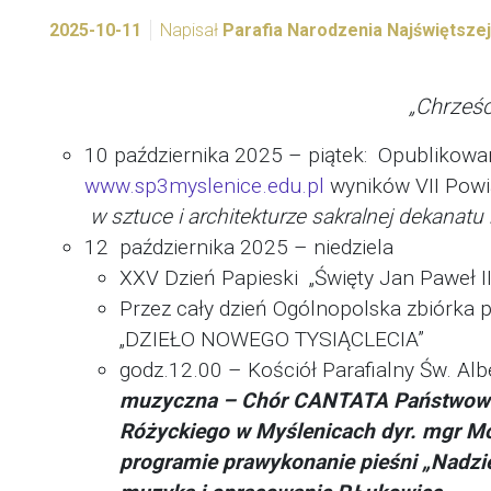
2025-10-11
Napisał
Parafia Narodzenia Najświętsze
„Chrześc
10 października 2025 – piątek: Opublikowan
www.sp3myslenice.edu.pl
wyników VII Pow
w sztuce i architekturze sakralnej dekanatu
12 października 2025 – niedziela
XXV Dzień Papieski „Święty Jan Paweł I
Przez cały dzień Ogólnopolska zbiórka 
„DZIEŁO NOWEGO TYSIĄCLECIA”
godz.12.00 – Kościół Parafialny Św. Alb
muzyczna – Chór CANTATA Państwowej
Różyckiego w Myślenicach dyr. mgr M
programie prawykonanie pieśni „Nadzi