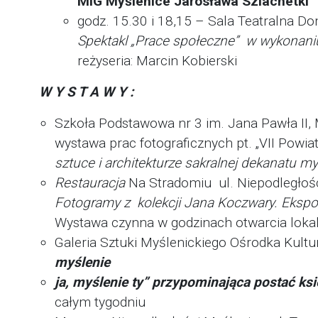
MiG Myślenice Jarosława Szlachetki
godz. 15.30 i 18,15 – Sala Teatralna Do
Spektakl
„Prace społeczne” w wykonan
reżyseria: Marcin Kobierski
W Y S T A W Y :
Szkoła Podstawowa nr 3 im. Jana Pawła II,
wystawa prac fotograficznych pt. „VII Powi
sztuce i architekturze sakralnej dekanatu my
Restauracja
Na Stradomiu ul. Niepodległoś
Fotogramy z kolekcji Jana Koczwary. Ekspoz
Wystawa czynna w godzinach otwarcia lokal
Galeria Sztuki Myślenickiego Ośrodka Kultu
myślenie
ja, myślenie ty” przypominająca postać ks
całym tygodniu