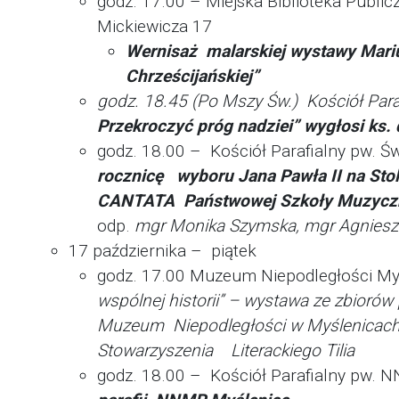
godz. 17.00 – Miejska Biblioteka Public
Mickiewicza 17
Wernisaż malarskiej wystawy Mari
Chrześcijańskiej”
godz. 18.45 (Po Mszy Św.) Kościół Par
Przekroczyć
próg nadziei” wygłosi ks.
godz. 18.00 – Kościół Parafialny pw. Ś
rocznicę wyboru Jana Pawła II na Sto
CANTATA Państwowej Szkoły Muzycznej
odp.
mgr Monika Szymska, mgr Agnieszk
17 października – piątek
godz. 17.00 Muzeum Niepodległości Myśl
wspólnej
historii” – wystawa ze zbiorów
Muzeum
Niepodległości w Myślenicac
Stowarzyszenia Literackiego Tilia
godz. 18.00 – Kościół Parafialny pw.