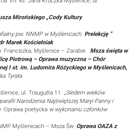
zna im. ks. Jana Kruczka Myślenice, ul.
usza Mirońskiego „Cody Kultury
afialny pw. NNMP w Myślenicach.
Prelekcję ”
 dr Marek Kościelniak
w. Franciszka, Myślenice – Zarabie.
Msza święta w
licę Piotrową – Oprawa muzyczna – Chór
 I st. im. Ludomira Różyckiego w Myślenicach,
a Tyrała
enice, ul. Traugutta 11.
„Siedem wieków
 parafii Narodzenia Najświętszej Maryi Panny i
h
. Oprawa poetycka
w wykonaniu członków
 NNMP Myślenicach – Msza Św.
Oprawa OAZA z