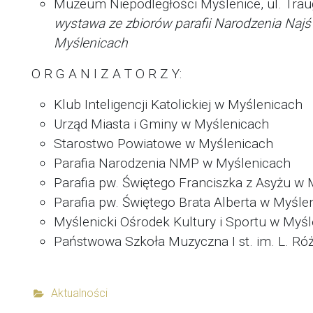
Muzeum Niepodległości Myślenice, ul. Trau
wystawa ze zbiorów parafii Narodzenia Naj
Myślenicach
O R G A N I Z A T O R Z Y:
Klub Inteligencji Katolickiej w Myślenicach
Urząd Miasta i Gminy w Myślenicach
Starostwo Powiatowe w Myślenicach
Parafia Narodzenia NMP w Myślenicach
Parafia pw. Świętego Franciszka z Asyżu w
Parafia pw. Świętego Brata Alberta w Myśle
Myślenicki Ośrodek Kultury i Sportu w Myś
Państwowa Szkoła Muzyczna I st. im. L. Ró
Aktualności