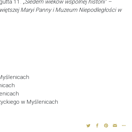
gutta 11.
„Siedem wieków wspólnej historii” –
świętszej Maryi Panny i Muzeum Niepodległości w
 Myślenicach
nicach
lenicach
życkiego w Myślenicach