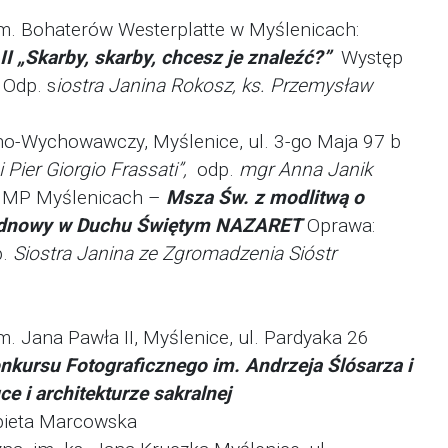
m. Bohaterów Westerplatte w Myślenicach:
I „Skarby, skarby, chcesz je znaleźć?”
Występ
 Odp. s
iostra Janina Rokosz, ks. Przemysław
no-Wychowawczy, Myślenice, ul. 3-go Maja 97 b
 Pier Giorgio Frassati”,
odp.
mgr Anna Janik
 NNMP Myślenicach –
Msza Św. z modlitwą o
 Odnowy w Duchu Świętym NAZARET
Oprawa:
p.
Siostra Janina ze Zgromadzenia
Sióstr
. Jana Pawła II, Myślenice, ul. Pardyaka 26
kursu Fotograficznego im. Andrzeja Ślósarza
i
e i architekturze sakralnej
bieta Marcowska