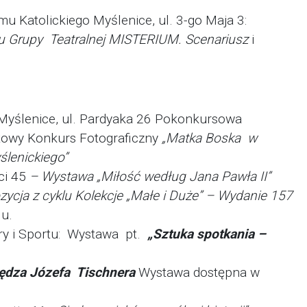
mu Katolickiego Myślenice, ul. 3-go Maja 3:
iu Grupy
Teatralnej MISTERIUM. Scenariusz
i
 Myślenice, ul. Pardyaka 26 Pokonkursowa
atowy Konkurs Fotograficzny
„Matka
Boska w
ślenickiego”
ci 45
– Wystawa „Miłość według Jana Pawła II”
ycja z cyklu Kolekcje „Małe i Duże” – Wydanie 157
u.
ry i Sportu: Wystawa pt.
„Sztuka spotkania –
iędza Józefa Tischnera
Wystawa dostępna w