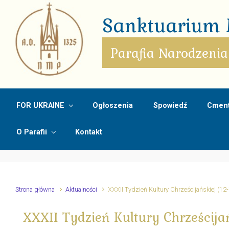
Skip to main content
Sanktuarium M
Parafia Narodzenia
FOR UKRAINE
Ogłoszenia
Spowiedź
Cment
O Parafii
Kontakt
Strona główna
Aktualności
XXXII Tydzień Kultury Chrześcijańskiej (12
XXXII Tydzień Kultury Chrześcija