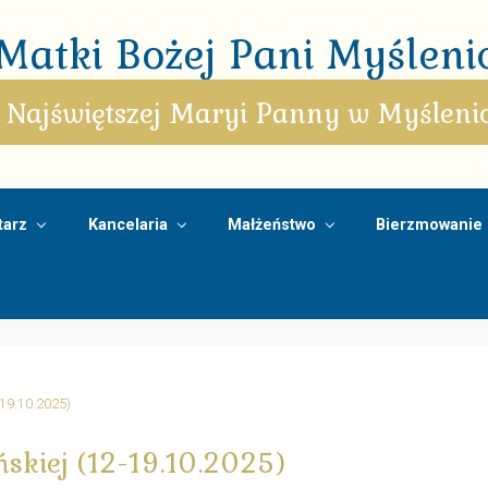
atki Bożej Pani Myślenic
 Najświętszej Maryi Panny w Myśleni
arz
Kancelaria
Małżeństwo
Bierzmowanie
-19.10.2025)
ńskiej (12-19.10.2025)