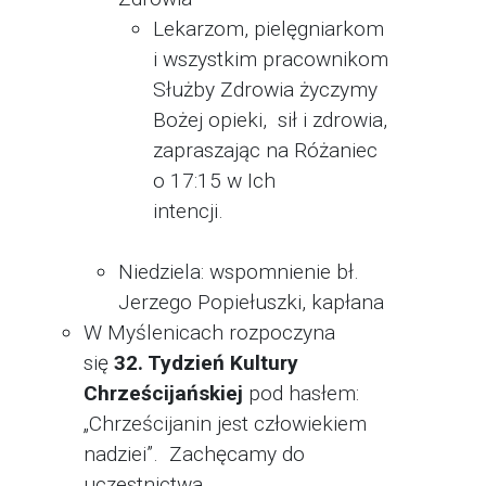
Lekarzom, pielęgniarkom
i wszystkim pracownikom
Służby Zdrowia życzymy
Bożej opieki, sił i zdrowia,
zapraszając na Różaniec
o 17:15 w Ich
intencji.
Niedziela: wspomnienie bł.
Jerzego Popiełuszki, kapłana
W Myślenicach rozpoczyna
się
32. Tydzień Kultury
Chrześcijańskiej
pod hasłem:
„Chrześcijanin jest człowiekiem
nadziei”. Zachęcamy do
uczestnictwa.