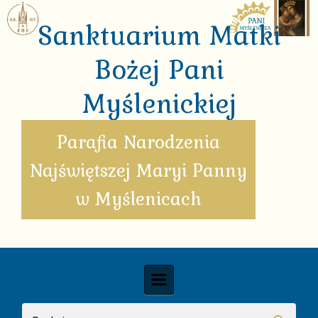
Skip to main content
Sanktuarium Matki
Bożej Pani
Myślenickiej
Parafia Narodzenia
Najświętszej Maryi Panny
w Myślenicach