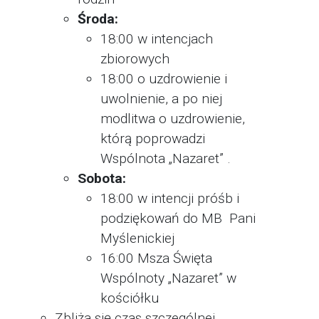
Środa:
18:00 w intencjach
zbiorowych
18:00 o uzdrowienie i
uwolnienie, a po niej
modlitwa o uzdrowienie,
którą poprowadzi
Wspólnota „Nazaret” .
Sobota:
18:00 w intencji próśb i
podziękowań do MB Pani
Myślenickiej
16:00 Msza Święta
Wspólnoty „Nazaret” w
kościółku
Zbliża się czas szczególnej