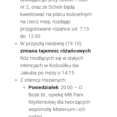
nr 2, oraz ze Scholi będą
kwestować na placu kościelnym
na rzecz misji, rozdając
przygotowane różańce od 7:15
do 12:30.
W przyszłą niedzielę (19.10)
zmiana tajemnic różańcowych
Róż modlących się w stałych
intencjach w Kościółku św.
Jakuba po mszy o 14:15.
Z intencji mszalnych:
Poniedziałek
: 20:00 – O
Boże bł., opiekę MB Pani
Myślenickiej dla tworzących
wspólnotę Misterium i ich
rodzin