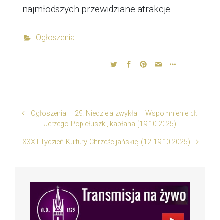
najmłodszych przewidziane atrakcje.
Ogłoszenia
Ogłoszenia – 29. Niedziela zwykła – Wspomnienie bł.
Jerzego Popiełuszki, kapłana (19.10.2025)
XXXII Tydzień Kultury Chrześcijańskiej (12-19.10.2025)