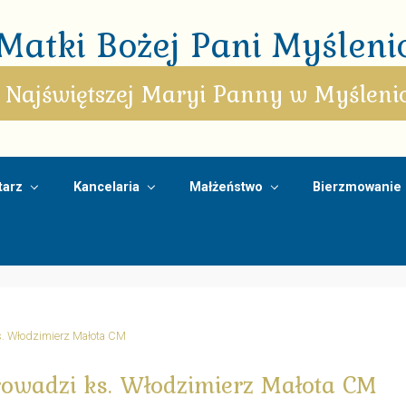
atki Bożej Pani Myślenic
 Najświętszej Maryi Panny w Myśleni
arz
Kancelaria
Małżeństwo
Bierzmowanie
s. Włodzimierz Małota CM
rowadzi ks. Włodzimierz Małota CM