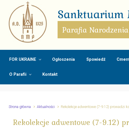
Skip to main content
Sanktuarium M
Parafia Narodzenia
FOR UKRAINE
Ogłoszenia
Spowiedź
Cment
O Parafii
Kontakt
Strona główna
Aktualności
Rekolekcje adwentowe (7-9.12) prowadzi k
Rekolekcje adwentowe (7-9.12) p