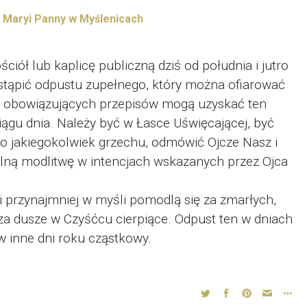
j Maryi Panny w Myślenicach
ściół lub kaplicę publiczną dziś od południa i jutro
ostąpić odpustu zupełnego, który można ofiarować
g obowiązujących przepisów mogą uzyskać ten
ciągu dnia. Należy być w Łasce Uświęcającej, być
o jakiegokolwiek grzechu, odmówić Ojcze Nasz i
lną modlitwę w intencjach wskazanych przez Ojca
i przynajmniej w myśli pomodlą się za zmarłych,
za dusze w Czyśćcu cierpiące. Odpust ten w dniach
 w inne dni roku cząstkowy.