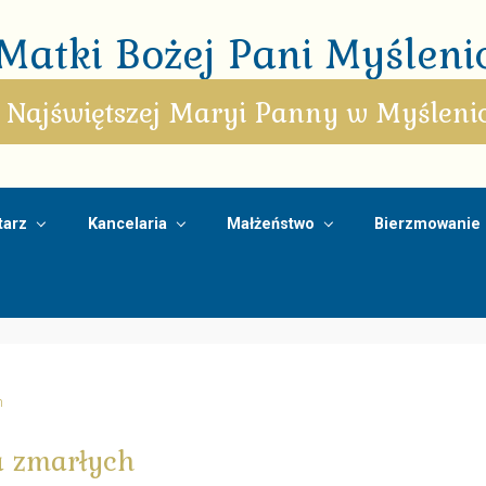
atki Bożej Pani Myślenic
 Najświętszej Maryi Panny w Myśleni
arz
Kancelaria
Małżeństwo
Bierzmowanie
h
a zmarłych