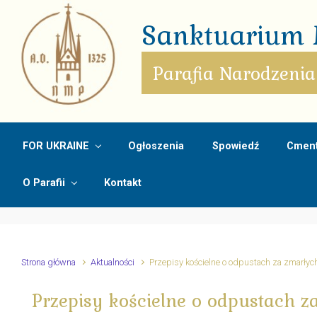
Skip to main content
Sanktuarium M
Parafia Narodzenia
FOR UKRAINE
Ogłoszenia
Spowiedź
Cment
O Parafii
Kontakt
Strona główna
Aktualności
Przepisy kościelne o odpustach za zmarłyc
Przepisy kościelne o odpustach z