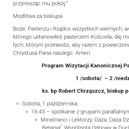
przynosząc mu pokój.”
Modlitwa za biskupa
Boże, Pasterzu i Rządco wszystkich wiernych, w
którego ustanowiłeś pasterzem Kościoła, daj m
tych, którym przewodzi, aby razem z powierzoną
Chrystusa Pana naszego. Amen.
Program Wizytacji Kanonicznej P
1 /sobota/ – 2 /nied
ks. bp Robert Chrząszcz, biskup 
Sobota, 1 października:
16:45 – spotkanie z grupami parafialny
Ministranci i Lektorzy, Oaza, Oaza D
„Betania”, Wspólnota Odnowy w Duc