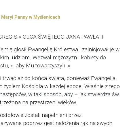
j Maryi Panny w Myślenicach
REGIS » OJCA ŚWIĘTEGO JANA PAWŁA II
emię głosił Ewangelię Królestwa i zainicjował je w
tkim ludziom. Wezwał mężczyzn i kobiety do
stu, « aby Mu towarzyszyli ».
 trwać aż do końca świata, ponieważ Ewangelia,
st życiem Kościoła w każdej epoce. Właśnie z tego
następców, w taki sposób, aby – jak stwierdza św.
strzeżona na przestrzeni wieków.
stołowie zostali napełnieni przez
kazywane poprzez gest nałożenia rąk na swych