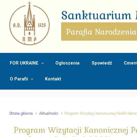
Skip to main content
Sanktuarium M
Parafia Narodzenia
FOR UKRAINE
Ogłoszenia
Spowiedź
Cment
O Parafii
Kontakt
Strona główna
Aktualności
Program Wizytacji Kanonicznej Parafii Nar
Program Wizytacji Kanonicznej P