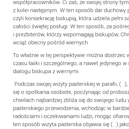
współpracowników. Ci zaś, ze swojej strony tym
z kolei następnym. W ten sposób dar duchowy p
czyli konsekrację biskupią, która udziela pełn
całości świętej posługi. W ten sposób, za poś
i prezbiterów, którzy wspomagają biskupów, Chr
wciąż obecny pośród wiernych.
To właśnie w tej perspektywie można dostrzec w
czasu łaski i szczególnego, a nawet jedynego 
dialogu biskupa z wiernymi.
Podczas swojej wizyty pasterskiej w parafii, (…
się o spotkania osobiste, poczynając od probos
chwilach najbardziej zbliża się do swojego ludu
pasterskiego przewodzenia, wchodząc w bardziej
radościami i oczekiwaniami ludzi, mogąc ofia
ten sposób wizyta pasterska objawia się (…) jak