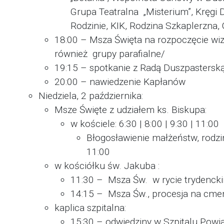
Grupa Teatralna „Misterium”, Kręgi
Rodzinie, KIK, Rodzina Szkaplerzna, 
18:00 – Msza Święta na rozpoczęcie wiz
również grupy parafialne/
19:15 – spotkanie z Radą Duszpasterską
20:00 – nawiedzenie Kapłanów
Niedziela, 2 października:
Msze Święte z udziałem ks. Biskupa:
w kościele: 6:30 | 8:00 | 9:30 | 11:00 
Błogosławienie małżeństw, rodzi
11:00
w kościółku św. Jakuba :
11:30 – Msza Św. w rycie trydenckim
14:15 – Msza Św., procesja na cmen
kaplica szpitalna:
15:30 – odwiedziny w Szpitalu Pow