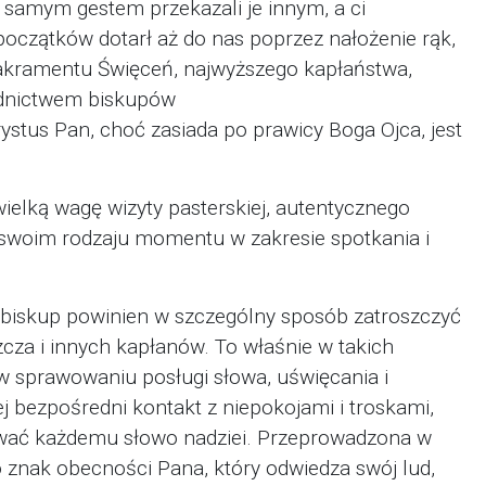
 samym gestem przekazali je innym, a ci
oczątków dotarł aż do nas poprzez nałożenie rąk,
i sakramentu Święceń, najwyższego kapłaństwa,
rednictwem biskupów
ystus Pan, choć zasiada po prawicy Boga Ojca, jest
ielką wagę wizyty pasterskiej, autentycznego
w swoim rodzaju momentu w zakresie spotkania i
), biskup powinien w szczególny sposób zatroszczyć
zcza i innych kapłanów. To właśnie w takich
 w sprawowaniu posługi słowa, uświęcania i
 bezpośredni kontakt z niepokojami i troskami,
rować każdemu słowo nadziei. Przeprowadzona w
o znak obecności Pana, który odwiedza swój lud,