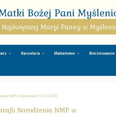
atki Bożej Pani Myślenic
 Najświętszej Maryi Panny w Myśleni
arz
Kancelaria
Małżeństwo
Bierzmowanie
odzenia NMP w Myślenicach (1-2.10.2022)
arafii Narodzenia NMP w