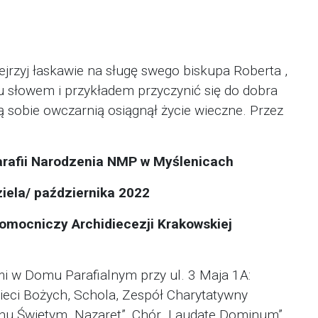
ejrzyj łaskawie na sługę swego biskupa Roberta ,
u słowem i przykładem przyczynić się do dobra
 sobie owczarnią osiągnął życie wieczne. Przez
arafii Narodzenia NMP w Myślenicach
ziela/ października 2022
pomocniczy Archidiecezji Krakowskiej
mi w Domu Parafialnym przy ul. 3 Maja 1A:
zieci Bożych, Schola, Zespół Charytatywny
hu Świętym „Nazaret”, Chór „Laudate Dominum”,