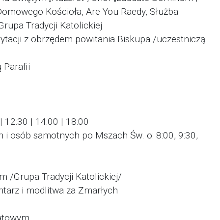
 Domowego Kościoła, Are You Raedy, Służba
Grupa Tradycji Katolickiej
ytacji z obrzędem powitania Biskupa /uczestniczą
 Parafii
| 12:30 | 14:00 | 18:00
n i osób samotnych po Mszach Św. o: 8:00, 9:30,
 /Grupa Tradycji Katolickiej/
tarz i modlitwa za Zmarłych
iatowym