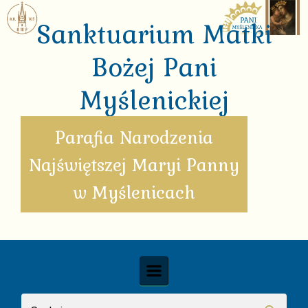
Skip to main content
Sanktuarium Matki
Bożej Pani
Myślenickiej
Parafia Narodzenia
Najświętszej Maryi Panny
w Myślenicach