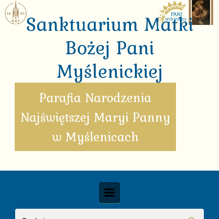
Skip to main content
Sanktuarium Matki
Bożej Pani
Myślenickiej
Parafia Narodzenia
Najświętszej Maryi Panny
w Myślenicach