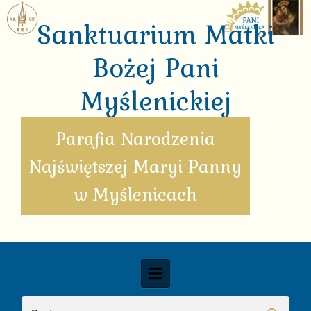
Skip to main content
Sanktuarium Matki
Bożej Pani
Myślenickiej
Parafia Narodzenia
Najświętszej Maryi Panny
w Myślenicach