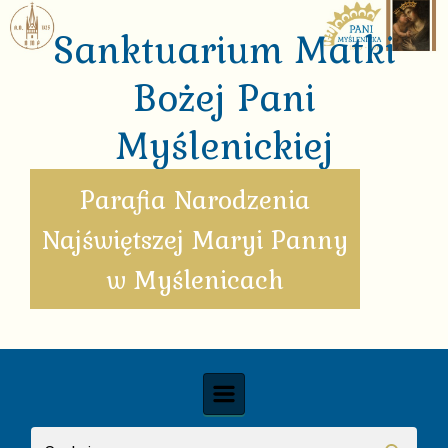
Skip to main content
Sanktuarium Matki
Bożej Pani
Myślenickiej
Parafia Narodzenia
Najświętszej Maryi Panny
w Myślenicach