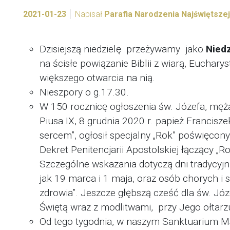
2021-01-23
Napisał
Parafia Narodzenia Najświętsze
Dzisiejszą niedzielę przeżywamy jako
Nied
na ścisłe powiązanie Biblii z wiarą, Euchar
większego otwarcia na nią.
Nieszpory o g.17.30.
W 150 rocznicę ogłoszenia św. Józefa, męża
Piusa IX, 8 grudnia 2020 r. papież Francisz
sercem”, ogłosił specjalny „Rok” poświęcon
Dekret Penitencjarii Apostolskiej łączący „
Szczególne wskazania dotyczą dni tradycyjn
jak 19 marca i 1 maja, oraz osób chorych i
zdrowia”. Jeszcze głębszą cześć dla św. Jó
Świętą wraz z modlitwami, przy Jego ołtarz
Od tego tygodnia, w naszym Sanktuarium 