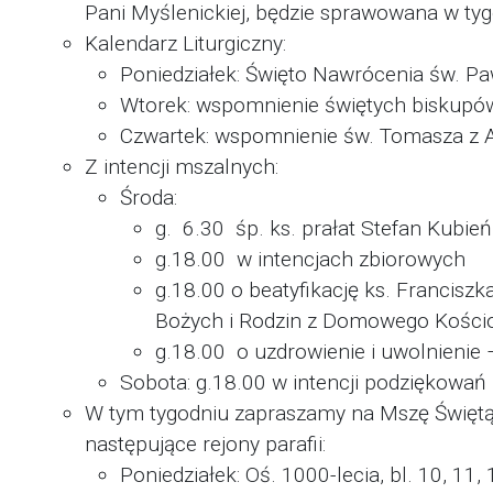
Pani Myślenickiej, będzie sprawowana w tygo
Kalendarz Liturgiczny:
Poniedziałek: Święto Nawrócenia św. Pa
Wtorek: wspomnienie świętych biskupó
Czwartek: wspomnienie św. Tomasza z A
Z intencji mszalnych:
Środa:
g. 6.30 śp. ks. prałat Stefan Kubień
g.18.00 w intencjach zbiorowych
g.18.00 o beatyfikację ks. Franciszk
Bożych i Rodzin z Domowego Kości
g.18.00 o uzdrowienie i uwolnienie
Sobota: g.18.00 w intencji podziękowań 
W tym tygodniu zapraszamy na Mszę Święt
następujące rejony parafii:
Poniedziałek: Oś. 1000-lecia, bl. 10, 11, 