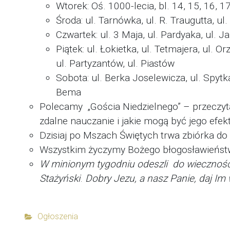
Wtorek: Oś. 1000-lecia, bl. 14, 15, 1
Środa: ul. Tarnówka, ul. R. Traugutta, ul
Czwartek: ul. 3 Maja, ul. Pardyaka, ul. 
Piątek: ul. Łokietka, ul. Tetmajera, ul. O
ul. Partyzantów, ul. Piastów
Sobota: ul. Berka Joselewicza, ul. Spytk
Bema
Polecamy „Gościa Niedzielnego” – przeczyta
zdalne nauczanie i jakie mogą być jego efekt
Dzisiaj po Mszach Świętych trwa zbiórka do
Wszystkim życzymy Bożego błogosławieństwa 
W minionym tygodniu odeszli do wieczności 
Stażyński
.
Dobry Jezu, a nasz Panie, daj Im
Ogłoszenia