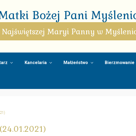
atki Bożej Pani Myślenic
 Najświętszej Maryi Panny w Myśleni
arz
Kancelaria
Małżeństwo
Bierzmowanie
021)
 (24.01.2021)