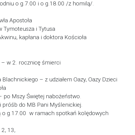
dniu o g.7.00 i o g.18.00 /z homilą/.
wła Apostoła
w Tymoteusza i Tytusa
kwinu, kapłana i doktora Kościoła
 – w 2. rocznicę śmierci
a Blachnickiego – z udziałem Oazy, Oazy Dzieci
oła
 – po Mszy Świętej nabożeństwo.
i próśb do MB Pani Myślenickiej.
ą o g.17.00 w ramach spotkań kolędowych
12, 13,