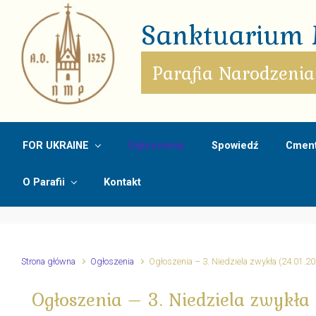
Skip to main content
Sanktuarium M
Parafia Narodzenia
FOR UKRAINE
Ogłoszenia
Spowiedź
Cment
O Parafii
Kontakt
Strona główna
Ogłoszenia
Ogłoszenia – 3. Niedziela zwykła (24.01.2
Ogłoszenia – 3. Niedziela zwykła