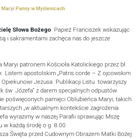
j Maryi Panny w Myślenicach
zielę Słowa Bożego
. Papież Franciszek wskazując
ystią i sakramentami zachęca nas do jeszcze
 Maryi patronem Kościoła Katolickiego przez bł.
ek Listem apostolskim „Patris corde – Z ojcowskim
y Opiekunowi Jezusa. Publikacji Listu towarzyszy
Rok św. Józefa” z darem specjalnych odpustów.
ie poświęconych pamięci Oblubieńca Maryi, takich
 starszych „w aktualnym kontekście zagrożenia
zefa wyrazimy w naszej Parafii sprawując Mszę
u w każdą środę o g. 8.00.
Msza Święta przed Cudownym Obrazem Matki Bożej