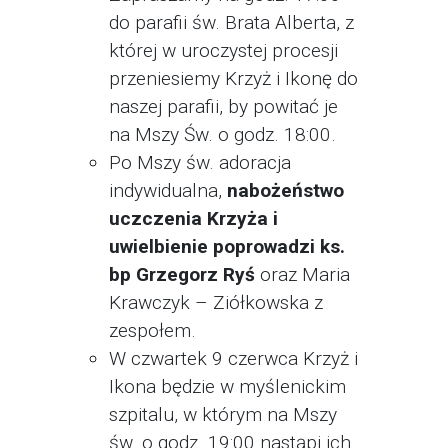
do parafii św. Brata Alberta, z
której w uroczystej procesji
przeniesiemy Krzyż i Ikonę do
naszej parafii, by powitać je
na Mszy Św. o godz. 18:00.
Po Mszy św. adoracja
indywidualna,
nabożeństwo
uczczenia Krzyża i
uwielbienie poprowadzi ks.
bp Grzegorz Ryś
oraz Maria
Krawczyk – Ziółkowska z
zespołem.
W czwartek 9 czerwca Krzyż i
Ikona będzie w myślenickim
szpitalu, w którym na Mszy
św. o godz. 19:00 nastąpi ich