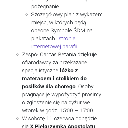
pożegnanie.
Szczegółowy plan z wykazem
miejsc, w których będą
obecne Symbole ŚDM na
plakatach i
stronie
internetowej parafii
.
Zespół Caritas Betania dziękuje
ofiarodawcy za przekazane
specjalistyczne
łóżko z
materacem i stolikiem do
posiłków dla chorego
. Osoby
pragnące je wypożyczyć prosimy
o zgłoszenie się na dyżur we
wtorek w godz. 15:00 – 17:00.
W sobotę 11 czerwca odbędzie
się
X Pielgrzymka Apostolatu