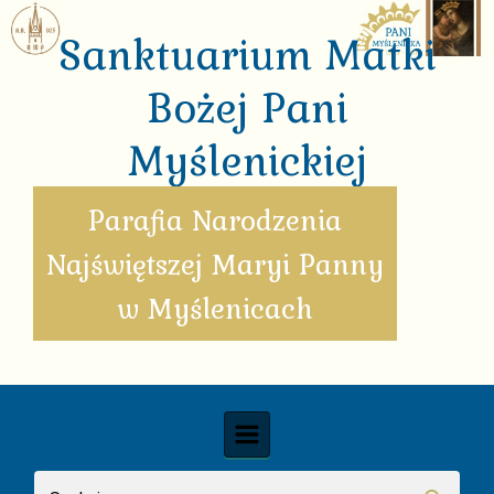
Skip to main content
Sanktuarium Matki
Bożej Pani
Myślenickiej
Parafia Narodzenia
Najświętszej Maryi Panny
w Myślenicach