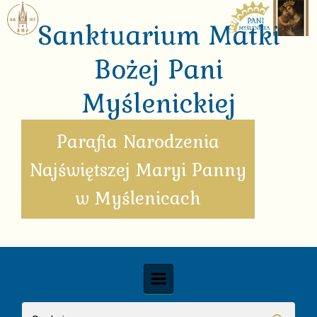
Skip to main content
Sanktuarium Matki
Bożej Pani
Myślenickiej
Parafia Narodzenia
Najświętszej Maryi Panny
w Myślenicach