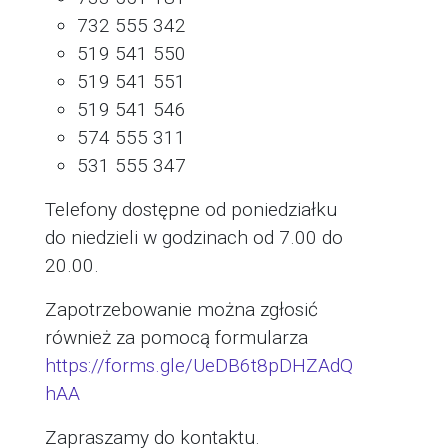
732 555 342
519 541 550
519 541 551
519 541 546
574 555 311
531 555 347
Telefony dostępne od poniedziałku
do niedzieli w godzinach od 7.00 do
20.00.
Zapotrzebowanie można zgłosić
również za pomocą formularza
https://forms.gle/UeDB6t8pDHZAdQ
hAA
Zapraszamy do kontaktu.