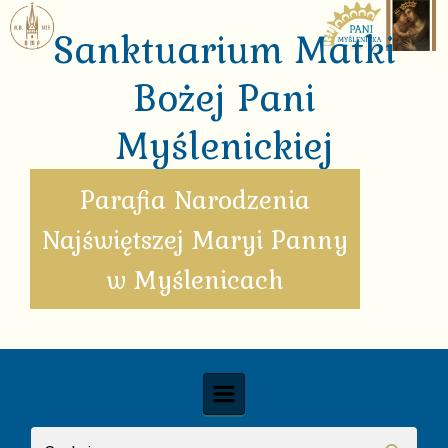
Skip to main content
Sanktuarium Matki
Bożej Pani
Myślenickiej
Parafia Narodzenia
Najświętszej Maryi Panny
w Myślenicach