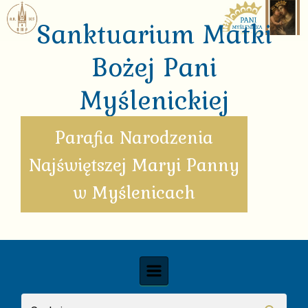
Skip to main content
Sanktuarium Matki
Bożej Pani
Myślenickiej
Parafia Narodzenia
Najświętszej Maryi Panny
w Myślenicach