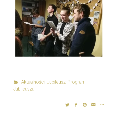
Aktualności
,
Jubileusz
,
Program
Jubileuszu