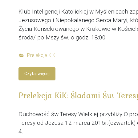
Klub Inteligencji Katolickiej w Myślenicach 
Jezusowego i Niepokalanego Serca Maryi, któr
Życia Konsekrowanego w Krakowie w Kościel
środa/ po Mszy św. o godz. 18:00
Prelekcje KiK
Czytaj więcej
Prelekcja KiK: Śladami Św. Tere
Duchowość św.Teresy Wielkiej przybliży O.pr
Teresy od Jezusa 12 marca 2015r.(czwartek) o 
4.