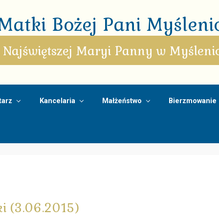
atki Bożej Pani Myślenic
 Najświętszej Maryi Panny w Myśleni
arz
Kancelaria
Małżeństwo
Bierzmowanie
ki (3.06.2015)