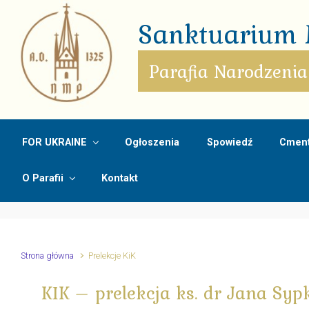
Skip to main content
Sanktuarium M
Parafia Narodzenia
FOR UKRAINE
Ogłoszenia
Spowiedź
Cment
O Parafii
Kontakt
Strona główna
Prelekcje KiK
KIK – prelekcja ks. dr Jana Syp