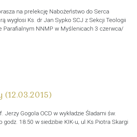
zaprasza na prelekcję Nabożeństwo do Serca
ą wygłosi Ks. dr Jan Sypko SCJ z Sekcji Teologii
e Parafialnym NNMP w Myślenicach 3 czerwca/
sy (12.03.2015)
of. Jerzy Gogola OCD w wykładzie Śladami św.
godz. 18:50 w siedzibie KIK-u, ul.Ks.Piotra Skargi