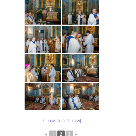
[SHOW SLIDESHOW]
◄
1
2
3
►