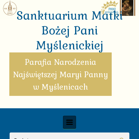
Skip to main content
Sanktuarium Matki
Bożej Pani
Myślenickiej
Parafia Narodzenia
Najświętszej Maryi Panny
w Myślenicach