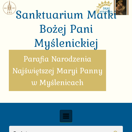
Skip to main content
Sanktuarium Matki
Bożej Pani
Myślenickiej
Parafia Narodzenia
Najświętszej Maryi Panny
w Myślenicach