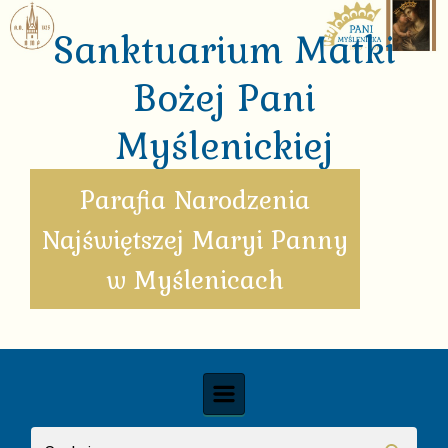
Skip to main content
Sanktuarium Matki
Bożej Pani
Myślenickiej
Parafia Narodzenia
Najświętszej Maryi Panny
w Myślenicach