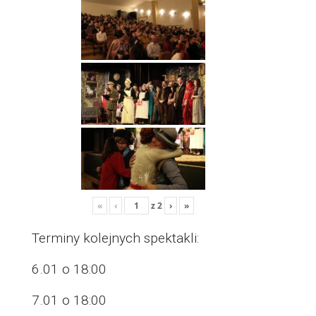
«
‹
z
2
›
»
Terminy kolejnych spektakli:
6.01 o 18:00
7.01 o 18:00