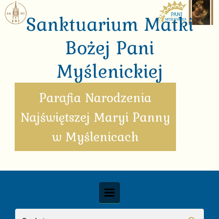
Skip to main content
Sanktuarium Matki
Bożej Pani
Myślenickiej
Parafia Narodzenia
Najświętszej Maryi Panny
w Myślenicach