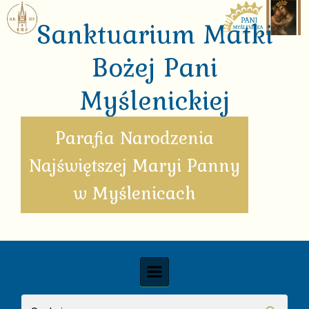
Skip to main content
Sanktuarium Matki
Bożej Pani
Myślenickiej
Parafia Narodzenia
Najświętszej Maryi Panny
w Myślenicach