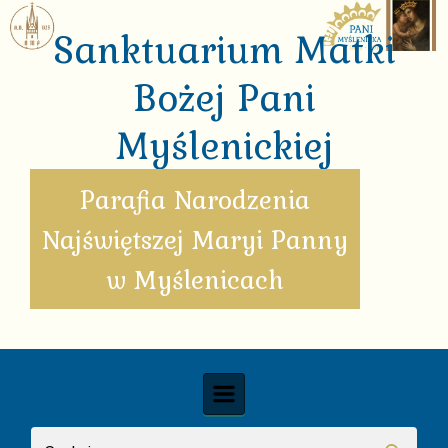
Skip to main content
Sanktuarium Matki
Bożej Pani
Myślenickiej
Parafia Narodzenia
Najświętszej Maryi Panny
w Myślenicach