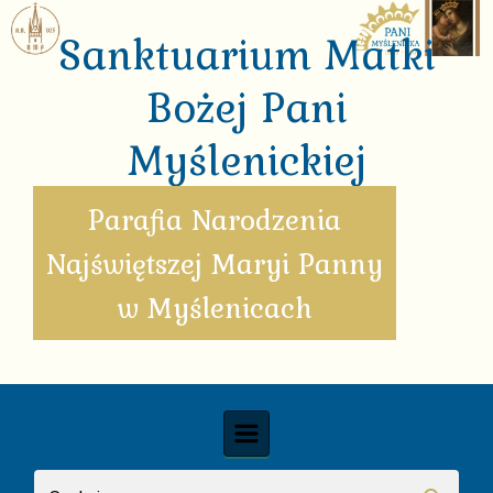
Skip to main content
Sanktuarium Matki
Bożej Pani
Myślenickiej
Parafia Narodzenia
Najświętszej Maryi Panny
w Myślenicach