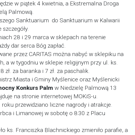
ędzie w piątek 4 kwietnia, a Ekstremalna Droga
ielą Palmową.
aszego Sanktuarium do Sanktuarium w Kalwarii
 szczegóły.
iach 28 i 29 marca w sklepach na terenie
żdy dar serca Bóg zapłać.
wane przez CARITAS można nabyć w sklepiku na
 a w tygodniu w sklepie religijnym przy ul. ks.
ł. za baranka i 7 zł. za paschalik.
strz Miasta i Gminy Myślenice oraz Myślenicki
nocny Konkurs Palm
w Niedzielę Palmową 13
duje na stronie internetowej MOKiS-u.
 roku przewidziano liczne nagrody i atrakcje.
rbca i Limanowej w sobotę o 8:30 z Placu
ieło ks. Franciszka Blachnickiego zmieniło parafie, a