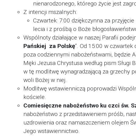
nienarodzonego, którego życie jest zagro
Z intencji mszalnych:
Czwartek: 7:00 dziękczynna za przyjęcie
lecia i z prośbą o Boże błogosławieństw
Wspólnoty działające w naszej Parafii podej
Pańskiej za Polskę
”. Od 15:00 w czwartek 
poza codziennymi nabożeństwami, będzie A
Męki Jezusa Chrystusa według pism Sługi Bo
w tę modlitwę wynagradzającą za grzechy po
woli Bożej w niej.
Modlitwę wstawienniczą poprowadzi Wspóln
kościele.
Comiesięczne nabożeństwo ku czci św. S
nabożeństwo z przedstawieniem próśb, nast
uzdrowienia oraz namaszczeniem olejem Św
Jego wstawiennictwo.