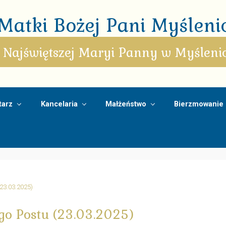
atki Bożej Pani Myślenic
 Najświętszej Maryi Panny w Myśleni
arz
Kancelaria
Małżeństwo
Bierzmowanie
(23.03.2025)
ego Postu (23.03.2025)