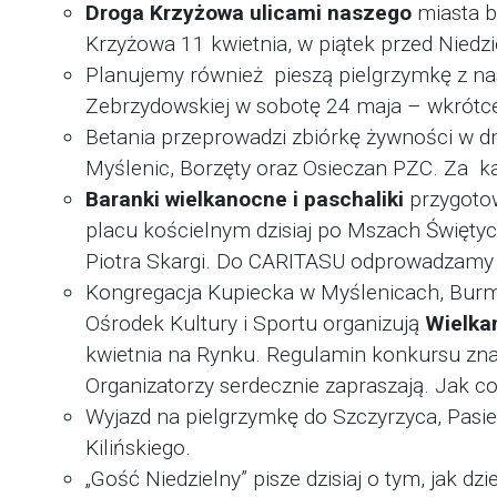
Droga Krzyżowa ulicami naszego
miasta b
Krzyżowa 11 kwietnia, w piątek przed Niedz
Planujemy również pieszą pielgrzymkę z n
Zebrzydowskiej w sobotę 24 maja – wkrótce
Betania przeprowadzi zbiórkę żywności w dn
Myślenic, Borzęty oraz Osieczan PZC. Za ka
Baranki wielkanocne i paschaliki
przygoto
placu kościelnym dzisiaj po Mszach Świętych,
Piotra Skargi. Do CARITASU odprowadzamy 8 z
Kongregacja Kupiecka w Myślenicach, Burmi
Ośrodek Kultury i Sportu organizują
Wielka
kwietnia na Rynku. Regulamin konkursu znaj
Organizatorzy serdecznie zapraszają. Jak co
Wyjazd na pielgrzymkę do Szczyrzyca, Pasie
Kilińskiego.
„Gość Niedzielny” pisze dzisiaj o tym, jak dz