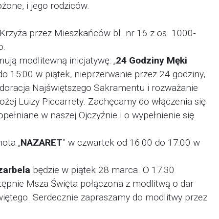
żone, i jego rodziców.
 Krzyża przez Mieszkańców bl. nr 16 z os. 1000-
o.
mują modlitewną inicjatywę: „
24 Godziny Męki
do 15:00 w piątek, nieprzerwanie przez 24 godziny,
doracja Najświętszego Sakramentu i rozważanie
żej Luizy Piccarrety. Zachęcamy do włączenia się
pełniane w naszej Ojczyźnie i o wypełnienie się
ota „
NAZARET
” w czwartek od 16:00 do 17:00 w
zarbela
będzie w piątek 28 marca. O 17:30
ępnie Msza Święta połączona z modlitwą o dar
iętego. Serdecznie zapraszamy do modlitwy przez