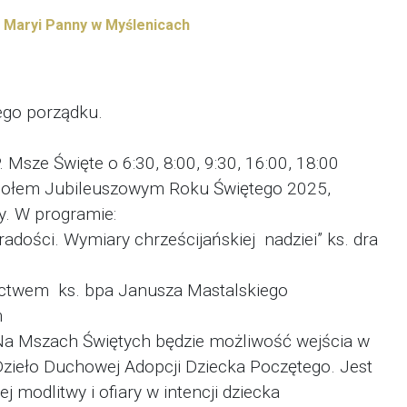
j Maryi Panny w Myślenicach
ego porządku.
sze Święte o 6:30, 8:00, 9:30, 16:00, 18:00
ciołem Jubileuszowym Roku Świętego 2025,
. W programie:
adości. Wymiary chrześcijańskiej nadziei” ks. dra
ictwem ks. bpa Janusza Mastalskiego
m
 Na Mszach Świętych będzie możliwość wejścia w
Dzieło Duchowej Adopcji Dziecka Poczętego. Jest
j modlitwy i ofiary w intencji dziecka