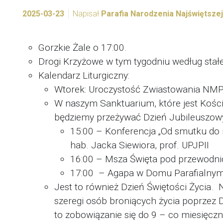
2025-03-23
Napisał
Parafia Narodzenia Najświętsze
Gorzkie Żale o 17:00.
Drogi Krzyżowe w tym tygodniu według stał
Kalendarz Liturgiczny:
Wtorek: Uroczystość Zwiastowania NMP. M
W naszym Sanktuarium, które jest Koś
będziemy przeżywać Dzień Jubileuszowy
15:00 – Konferencja „Od smutku do r
hab. Jacka Siewiora, prof. UPJPII
16:00 – Msza Święta pod przewodn
17:00 – Agapa w Domu Parafialny
Jest to również Dzień Świętości Życia.
szeregi osób broniących życia poprzez 
to zobowiązanie się do 9 – co miesięczne