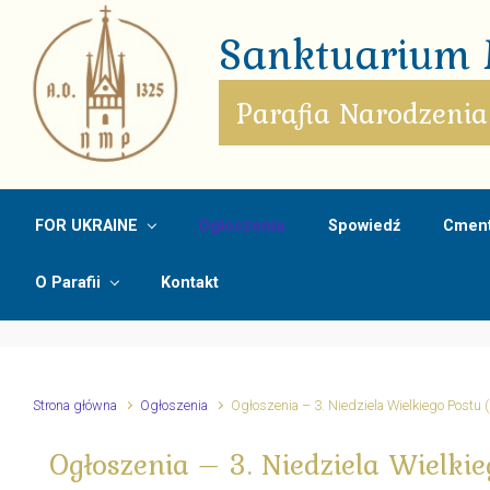
Skip to main content
Sanktuarium M
Parafia Narodzenia
FOR UKRAINE
Ogłoszenia
Spowiedź
Cment
O Parafii
Kontakt
Strona główna
Ogłoszenia
Ogłoszenia – 3. Niedziela Wielkiego Postu 
Ogłoszenia – 3. Niedziela Wielki