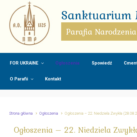
Skip to main content
Sanktuarium M
Parafia Narodzenia
FOR UKRAINE
Ogłoszenia
Spowiedź
Cment
O Parafii
Kontakt
Strona główna
Ogłoszenia
Ogłoszenia – 22. Niedziela Zwykła (28.08.
Ogłoszenia – 22. Niedziela Zwyk