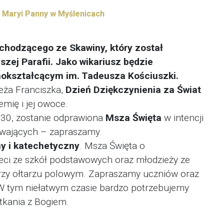
j Maryi Panny w Myślenicach
chodzącego ze Skawiny, który został
zej Parafii. Jako wikariusz będzie
nokształcącym im. Tadeusza Kościuszki.
eża Franciszka,
Dzień Dziękczynienia za Świat
emię i jej owoce.
15:30, zostanie odprawiona
Msza Święta
w intencji
ywających – zapraszamy.
ny i katechetyczny
. Msza Święta o
ieci ze szkół podstawowych oraz młodzieży ze
rzy ołtarzu polowym. Zapraszamy uczniów oraz
 W tym niełatwym czasie bardzo potrzebujemy
otkania z Bogiem.