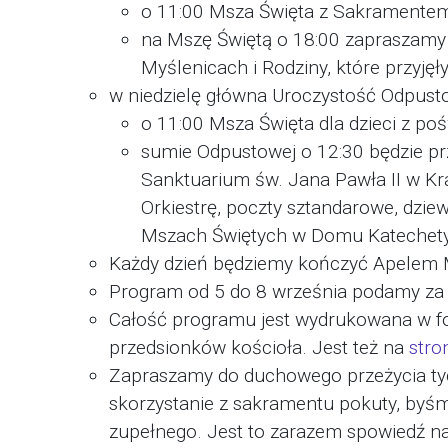
o 11:00 Msza Święta z Sakramente
na Mszę Świętą o 18:00 zapraszam
Myślenicach i Rodziny, które przyję
w niedzielę główna Uroczystość Odpust
o 11:00 Msza Święta dla dzieci z p
sumie Odpustowej o 12:30 będzie pr
Sanktuarium św. Jana Pawła II w Kr
Orkiestrę, poczty sztandarowe, dzie
Mszach Świętych w Domu Katechetycz
Każdy dzień będziemy kończyć Apelem
Program od 5 do 8 września podamy za 
Całość programu jest wydrukowana w for
przedsionków kościoła. Jest też na
stro
Zapraszamy do duchowego przeżycia tyc
skorzystanie z sakramentu pokuty, byśm
zupełnego. Jest to zarazem spowiedź n