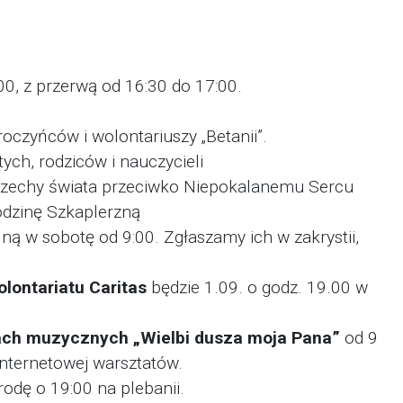
00, z przerwą od 16:30 do 17:00.
roczyńców i wolontariuszy „Betanii”.
tych, rodziców i nauczycieli
rzechy świata przeciwko Niepokalanemu Sercu
dzinę Szkaplerzną
ą w sobotę od 9:00. Zgłaszamy ich w zakrystii,
ontariatu Caritas
będzie 1.09. o godz. 19.00 w
ach muzycznych „Wielbi dusza moja Pana”
od 9
internetowej warsztatów.
odę o 19:00 na plebanii.