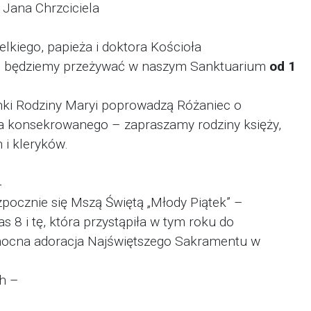
Jana Chrzciciela
lkiego, papieża i doktora Kościoła
P będziemy przeżywać w naszym Sanktuarium
od 1
anki Rodziny Maryi poprowadzą Różaniec o
ia konsekrowanego – zapraszamy rodziny księży,
i kleryków.
4
zpocznie się Mszą Świętą „Młody Piątek” –
 8 i tę, która przystąpiła w tym roku do
onocna adoracja Najświętszego Sakramentu w
h –