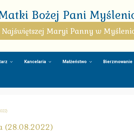
atki Bożej Pani Myślenic
 Najświętszej Maryi Panny w Myśleni
arz
Kancelaria
Małżeństwo
Bierzmowanie
2022)
ła (28.08.2022)