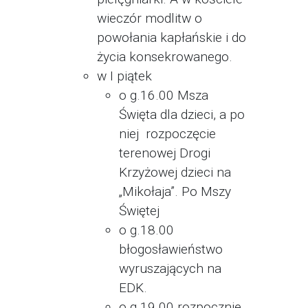
wieczór modlitw o
powołania kapłańskie i do
życia konsekrowanego.
w I piątek
o g.16.00 Msza
Święta dla dzieci, a po
niej rozpoczęcie
terenowej Drogi
Krzyżowej dzieci na
„Mikołaja”. Po Mszy
Świętej
o g.18.00
błogosławieństwo
wyruszających na
EDK.
o g.19.00 rozpocznie