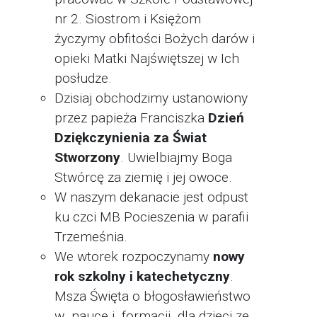
nr 2. Siostrom i Księżom
życzymy obfitości Bożych darów i
opieki Matki Najświętszej w Ich
posłudze.
Dzisiaj obchodzimy ustanowiony
przez papieża Franciszka
Dzień
Dziękczynienia za Świat
Stworzony
. Uwielbiajmy Boga
Stwórcę za ziemię i jej owoce.
W naszym dekanacie jest odpust
ku czci MB Pocieszenia w parafii
Trzemeśnia.
We wtorek rozpoczynamy
nowy
rok szkolny i katechetyczny
.
Msza Święta o błogosławieństwo
w nauce i formacji dla dzieci ze