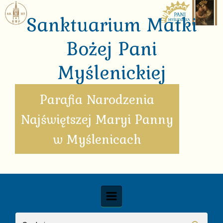
Skip to main content
Sanktuarium Matki
Bożej Pani
Myślenickiej
Parafia Narodzenia
Najświętszej Maryi Panny
w Myślenicach