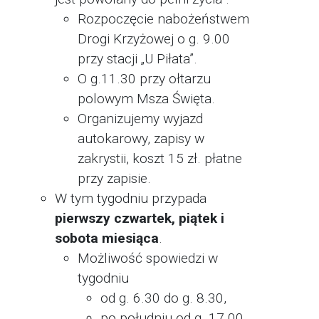
Rozpoczęcie nabożeństwem
Drogi Krzyżowej o g. 9.00
przy stacji „U Piłata”.
O g.11.30 przy ołtarzu
polowym Msza Święta.
Organizujemy wyjazd
autokarowy, zapisy w
zakrystii, koszt 15 zł. płatne
przy zapisie.
W tym tygodniu przypada
pierwszy czwartek, piątek i
sobota miesiąca
.
Możliwość spowiedzi w
tygodniu
od g. 6.30 do g. 8.30,
po południu od g. 17.00,