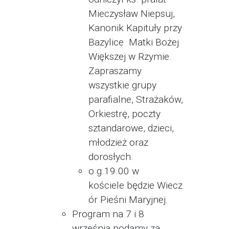
Mieczysław Niepsuj,
Kanonik Kapituły przy
Bazylice Matki Bożej
Większej w Rzymie.
Zapraszamy
wszystkie grupy
parafialne, Strażaków,
Orkiestrę, poczty
sztandarowe, dzieci,
młodzież oraz
dorosłych.
o g.19.00 w
kościele będzie Wiecz
ór Pieśni Maryjnej.
Program na 7 i 8
września podamy za