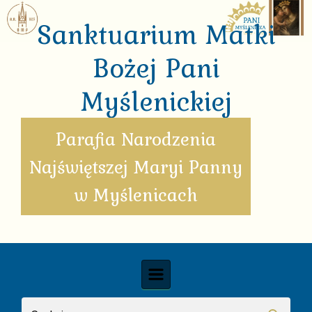
Skip to main content
Sanktuarium Matki
Bożej Pani
Myślenickiej
Parafia Narodzenia
Najświętszej Maryi Panny
w Myślenicach