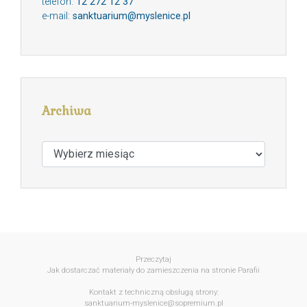
telefon:
12 272 12 37
e-mail:
sanktuarium@myslenice.pl
Archiwa
Archiwa
Przeczytaj
Jak dostarczać materiały do zamieszczenia na stronie Parafii
Kontakt z techniczną obsługą strony:
sanktuarium-myslenice@sopremium.pl