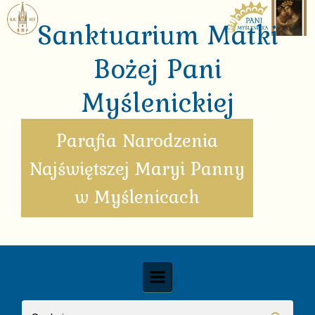
Skip to main content
Sanktuarium Matki
Bożej Pani
Myślenickiej
Parafia Narodzenia
Najświętszej Maryi Panny
w Myślenicach