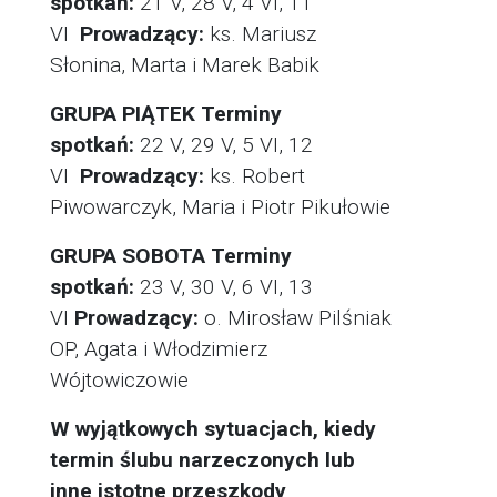
spotkań:
21 V, 28 V, 4 VI, 11
VI
Prowadzący:
ks. Mariusz
Słonina, Marta i Marek Babik
GRUPA PIĄTEK
Terminy
spotkań:
22 V, 29 V, 5 VI, 12
VI
Prowadzący:
ks. Robert
Piwowarczyk, Maria i Piotr Pikułowie
GRUPA SOBOTA
Terminy
spotkań:
23 V, 30 V, 6 VI, 13
VI
Prowadzący:
o. Mirosław Pilśniak
OP, Agata i Włodzimierz
Wójtowiczowie
W wyjątkowych sytuacjach, kiedy
termin ślubu narzeczonych lub
inne istotne przeszkody