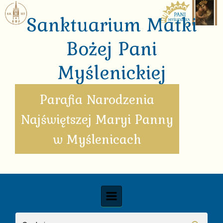
Skip to main content
Sanktuarium Matki
Bożej Pani
Myślenickiej
Parafia Narodzenia
Najświętszej Maryi Panny
w Myślenicach