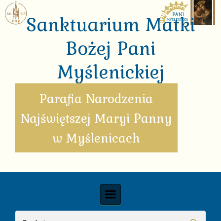
Skip to main content
Sanktuarium Matki
Bożej Pani
Myślenickiej
Parafia Narodzenia
Najświętszej Maryi Panny
w Myślenicach