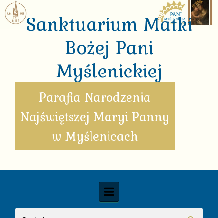
Skip to main content
Sanktuarium Matki
Bożej Pani
Myślenickiej
Parafia Narodzenia
Najświętszej Maryi Panny
w Myślenicach