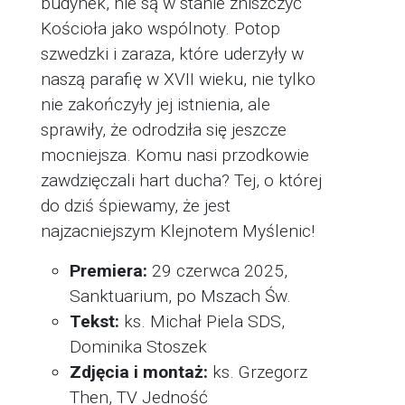
budynek, nie są w stanie zniszczyć
Kościoła jako wspólnoty. Potop
szwedzki i zaraza, które uderzyły w
naszą parafię w XVII wieku, nie tylko
nie zakończyły jej istnienia, ale
sprawiły, że odrodziła się jeszcze
mocniejsza. Komu nasi przodkowie
zawdzięczali hart ducha? Tej, o której
do dziś śpiewamy, że jest
najzacniejszym Klejnotem Myślenic!
Premiera:
29 czerwca 2025,
Sanktuarium, po Mszach Św.
Tekst:
ks. Michał Piela SDS,
Dominika Stoszek
Zdjęcia i montaż:
ks. Grzegorz
Then, TV Jedność