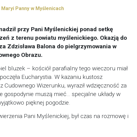
j Maryi Panny w Myślenicach
madził przy Pani Myślenickiej ponad setkę
zeń z terenu powiatu myślenickiego. Okazją do
cza Zdzisława Balona do pielgrzymowania w
downego Obrazu.
el bluzek – kościół parafialny tego wieczoru miał
poczęła Eucharystia. W kazaniu kustosz
oraz Cudownego Wizerunku, wyraził wdzięczność za
 że gospodynie muszą mieć… specjalne układy w
wyjątkowo pięknej pogodzie.
erzenia Pani Myślenickiej, był czas na rozmowę i