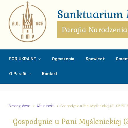
Skip to main content
Sanktuarium M
Parafia Narodzenia
FOR UKRAINE
Ogłoszenia
Spowiedź
Cment
O Parafii
Kontakt
Strona główna
Aktualności
Gospodynie u Pani Myślenickiej (31.05.201
Gospodynie u Pani Myślenickiej (