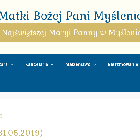
atki Bożej Pani Myślenic
 Najświętszej Maryi Panny w Myśleni
arz
Kancelaria
Małżeństwo
Bierzmowanie
9)
31.05.2019)