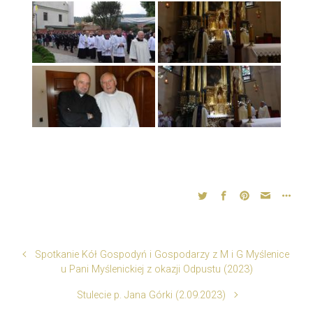
Spotkanie Kół Gospodyń i Gospodarzy z M i G Myślenice
u Pani Myślenickiej z okazji Odpustu (2023)
Stulecie p. Jana Górki (2.09.2023)