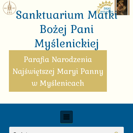
Skip to main content
Sanktuarium Matki
Bożej Pani
Myślenickiej
Parafia Narodzenia
Najświętszej Maryi Panny
w Myślenicach