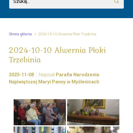
Strona główna
2024-10-10 Alwernia Płoki Trzebinia
2024-10-10 Alwernia Płoki
Trzebinia
2025-11-08
Napisał
Parafia Narodzenia
Najświętszej Maryi Panny w Myślenicach