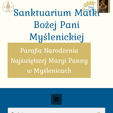
Skip to main content
Sanktuarium Matki
Bożej Pani
Myślenickiej
Parafia Narodzenia
Najświętszej Maryi Panny
w Myślenicach