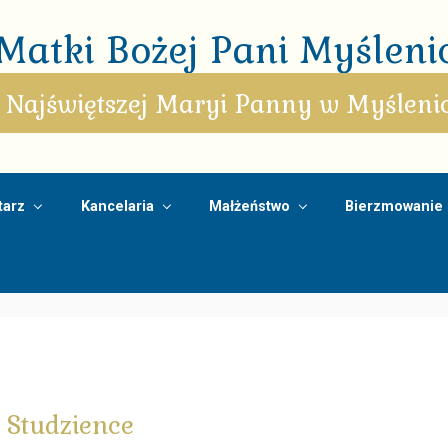
atki Bożej Pani Myślenic
 Najświętszej Maryi Panny w Myśleni
arz
Kancelaria
Małżeństwo
Bierzmowanie
Studzience