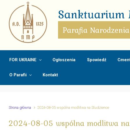
Skip to main content
Sanktuarium M
Parafia Narodzenia
FOR UKRAINE
Ogłoszenia
Spowiedź
Cment
O Parafii
Kontakt
Strona główna
2024-08-05 wspólna modlitwa na Studzience
2024-08-05 wspólna modlitwa na 