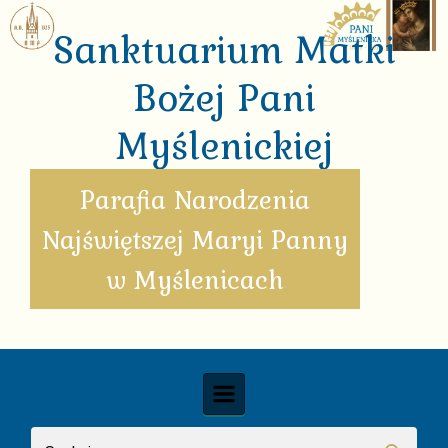
Skip to main content
Sanktuarium Matki
Bożej Pani
Myślenickiej
Parafia Narodzenia
Najświętszej Maryi Panny
w Myślenicach